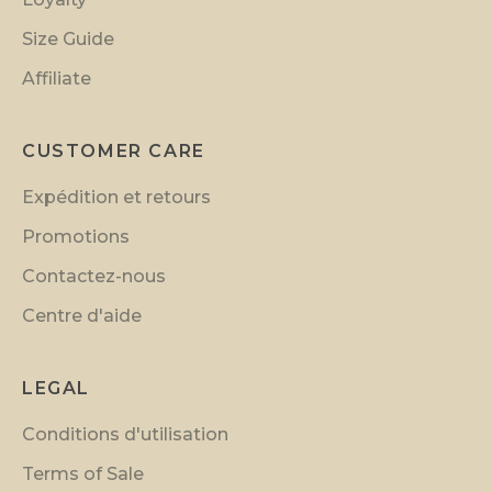
o
n
Size Guide
s
Affiliate
a
n
d
CUSTOMER CARE
i
Expédition et retours
n
s
Promotions
i
Contactez-nous
d
Centre d'aide
e
r
p
LEGAL
r
Conditions d'utilisation
e
v
Terms of Sale