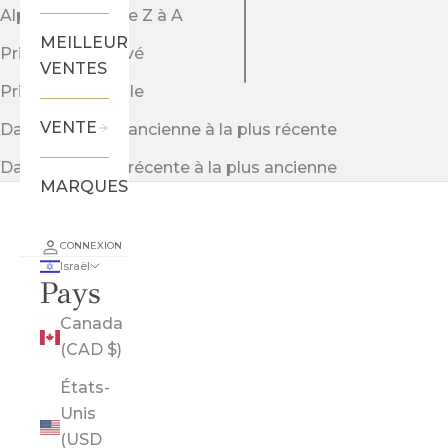
Alphabétique, de Z à A
MEILLEURES
Prix: faible à élevé
VENTES
Prix: élevé à faible
VENTE
Date, de la plus ancienne à la plus récente
Date, de la plus récente à la plus ancienne
MARQUES
CONNEXION
Israël
Pays
Canada
(CAD $)
États-
Unis
(USD