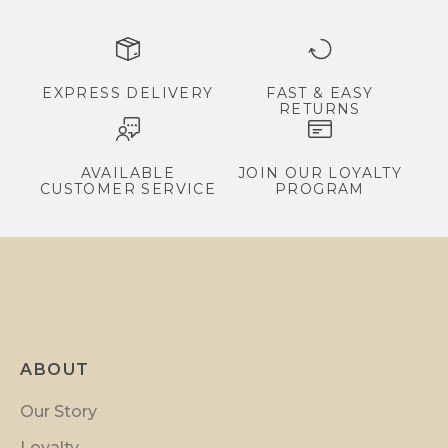
,
e
x
c
EXPRESS DELIVERY
FAST & EASY
RETURNS
l
u
s
AVAILABLE
JOIN OUR LOYALTY
CUSTOMER SERVICE
PROGRAM
i
v
e
p
r
o
m
ABOUT
o
t
Our Story
i
Loyalty