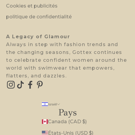
i
Cookies et publicités
e
w
politique de confidentialité
a
c
A Legacy of Glamour
c
Always in step with fashion trends and
e
the changing seasons, Gottex continues
s
to celebrate confident women around the
s
world with swimwear that empowers,
.
flatters, and dazzles.
E-mail
Israël
Pays
Canada (CAD $)
États-Unis (USD $)