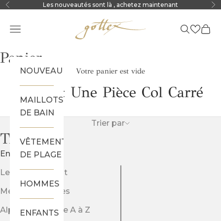
Passer au contenu
Les nouveautés sont là
, achetez maintenant
Précédent
Sui
Gottex
Menu
Recherch
Pani
Panier
NOUVEAU
Votre panier est vide
Maillot Une Pièce Col Carré
MAILLOTS
DE BAIN
Trier par
Trier par
VÊTEMENTS
En vedette
DE PLAGE
Le plus pertinent
HOMMES
Meilleures ventes
Alphabétique, de A à Z
ENFANTS