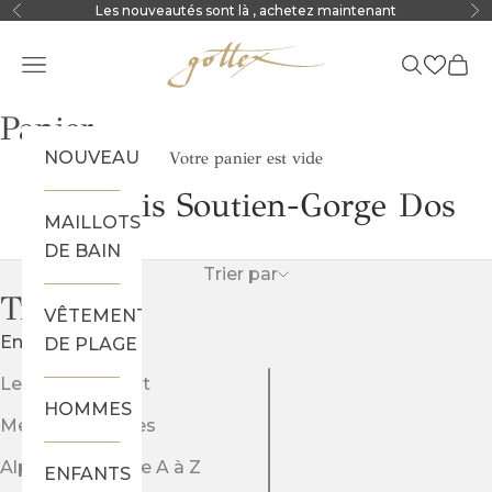
Passer au contenu
Les nouveautés sont là
, achetez maintenant
Précédent
Sui
Gottex
Menu
Recherch
Pani
Panier
NOUVEAU
Votre panier est vide
Tankinis Soutien-Gorge Dos
MAILLOTS
DE BAIN
Trier par
Trier par
VÊTEMENTS
En vedette
DE PLAGE
Le plus pertinent
HOMMES
Meilleures ventes
Alphabétique, de A à Z
ENFANTS