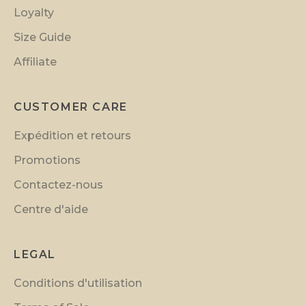
i
Loyalty
o
n
Size Guide
s
Affiliate
a
n
d
CUSTOMER CARE
i
Expédition et retours
n
s
Promotions
i
Contactez-nous
d
Centre d'aide
e
r
p
LEGAL
r
Conditions d'utilisation
e
v