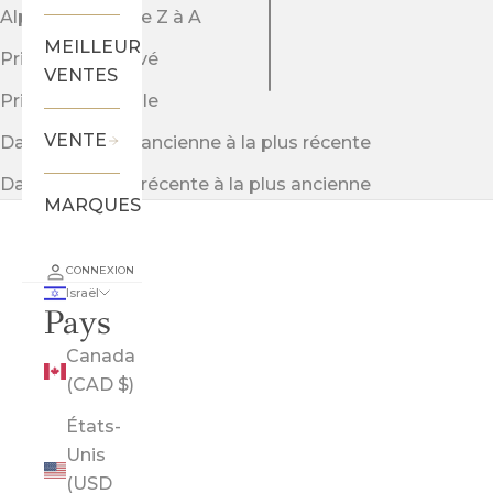
Alphabétique, de Z à A
MEILLEURES
Prix: faible à élevé
VENTES
Prix: élevé à faible
VENTE
Date, de la plus ancienne à la plus récente
Date, de la plus récente à la plus ancienne
MARQUES
CONNEXION
Israël
Pays
Canada
(CAD $)
États-
Unis
(USD