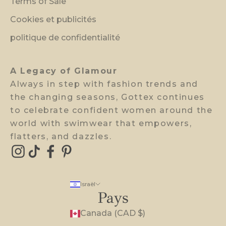
Terms of Sale
i
Cookies et publicités
e
w
politique de confidentialité
a
c
A Legacy of Glamour
c
Always in step with fashion trends and
e
the changing seasons, Gottex continues
s
to celebrate confident women around the
s
world with swimwear that empowers,
.
flatters, and dazzles.
E-mail
Israël
Pays
Canada (CAD $)