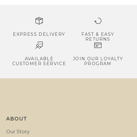
s
,
e
x
c
EXPRESS DELIVERY
FAST & EASY
RETURNS
l
u
s
AVAILABLE
JOIN OUR LOYALTY
CUSTOMER SERVICE
PROGRAM
i
v
e
p
r
o
m
ABOUT
o
t
Our Story